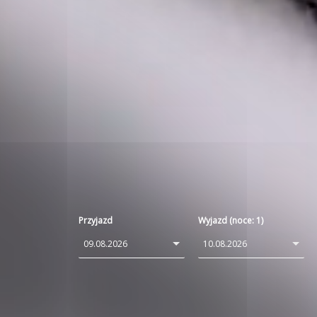
Przyjazd
Wyjazd (noce:
1
)