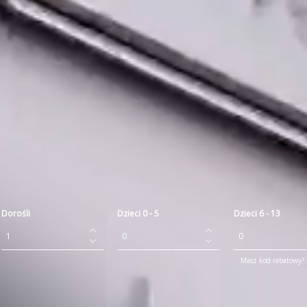
Dorośli
Dzieci 0 - 5
Dzieci 6 - 13
Masz kod rabatowy? P