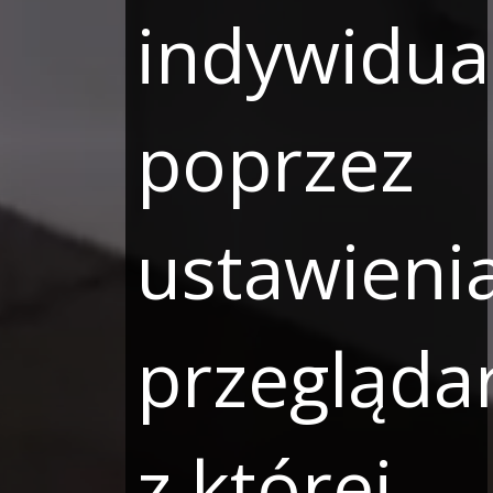
indywidua
poprzez
ustawieni
przeglądar
z której