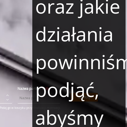
oraz jakie
działania
powinniś
podjąć,
Nazwa partnera
SZUKAJ
abyśmy
odaj go w koszyku przy finalizacji rezerwacji.