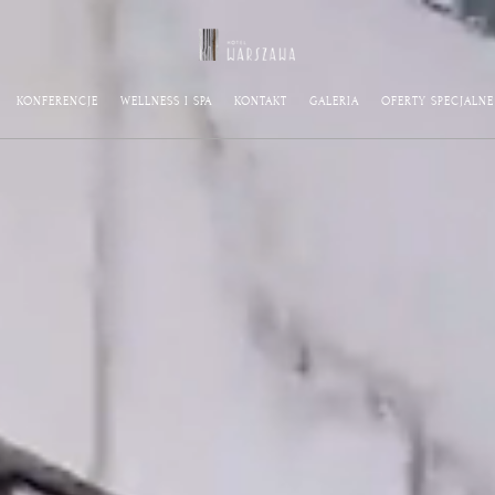
KONFERENCJE
WELLNESS I SPA
KONTAKT
GALERIA
OFERTY SPECJALNE